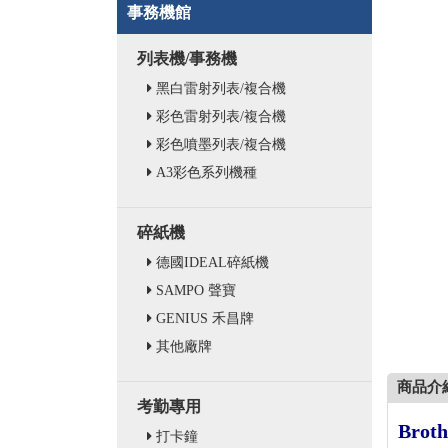
事務機館
列表機/事務機
黑白雷射列表/複合機
彩色雷射列表/複合機
彩色噴墨列表/複合機
A3彩色系列機種
碎紙機
德國IDEAL碎紙機
SAMPO 聲寶
GENIUS 禾昌牌
其他廠牌
商品介
考勤專用
Brot
打卡鐘