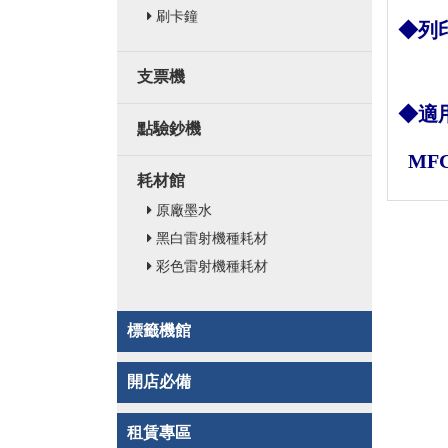
刷卡鐘
◆列印
支票機
◆適
點驗鈔機
MFC
耗材館
原廠墨水
黑白雷射機種耗材
彩色雷射機種耗材
標籤機館
開店必備
租賃專區