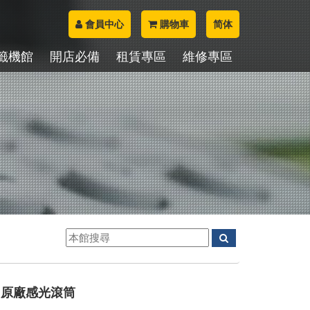
會員中心
購物車
简体
籤機館
開店必備
租賃專區
維修專區
355 原廠感光滾筒