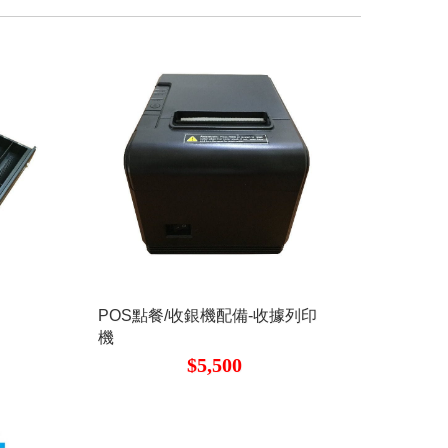
POS點餐/收銀機配備-收據列印
機
$5,500