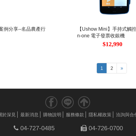
S案例分享--名品農產行
【Ushow Mini】手持式觸控Al
n-one 電子發票收銀機
$12,990
1
2
»
關於深見
最新消息
購物說明
服務條款
隱私權政策
洽詢與合
04-727-0485
04-726-0700