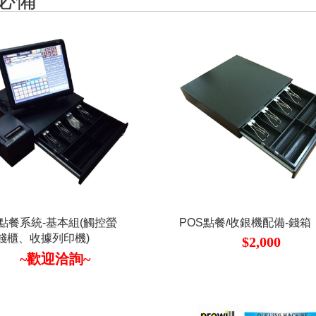
S點餐系統-基本組(觸控螢
POS點餐/收銀機配備-錢箱
錢櫃、收據列印機)
$2,000
~歡迎洽詢~