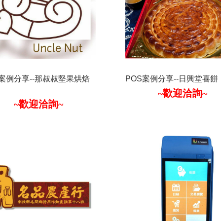
S案例分享--那叔叔堅果烘焙
POS案例分享--日興堂喜餅
~歡迎洽詢~
~歡迎洽詢~