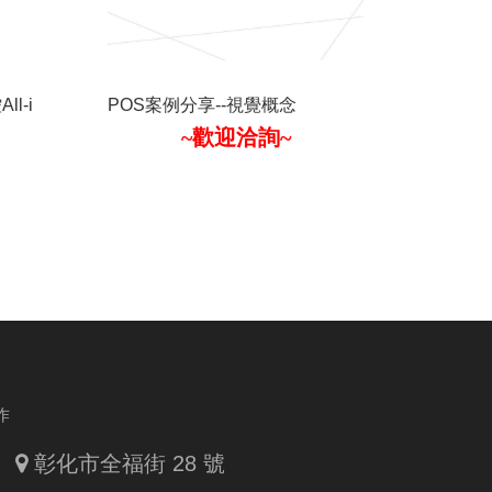
l-i
POS案例分享--視覺概念
~歡迎洽詢~
作
彰化市全福街 28 號