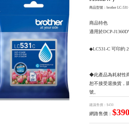
商品型號：
brother LC-531
商品特色
適用於DCP-J1360
◆LC531-C 可印約 20
◆此產品為耗材性
恕不接受退換貨，
號。
建議售價：$450
$39
網路售價：