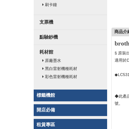
刷卡鐘
支票機
商品介
點驗鈔機
bro
耗材館
§ 原裝
適用於DC
原廠墨水
黑白雷射機種耗材
◆LC531
彩色雷射機種耗材
標籤機館
◆此產
號。
開店必備
租賃專區