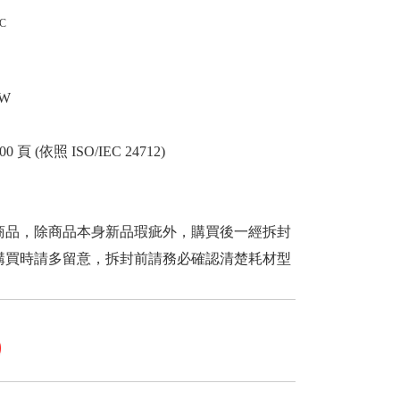
 C
DW
0 頁 (依照 ISO/IEC 24712)
商品，除商品本身新品瑕疵外，購買後一經拆封
購買時請多留意，拆封前請務必確認清楚耗材型
0