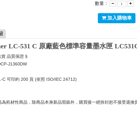
數量：
加入購物車
紹
ther LC-531 C 原廠藍色標準容量墨水匣 LC531C(
出貨 品質保證 §
P-J1360DW
-C 可印約 200 頁 (依照 ISO/IEC 24712)
品為耗材性商品，除商品本身新品瑕疵外，購買後一經拆封恕不接受退換