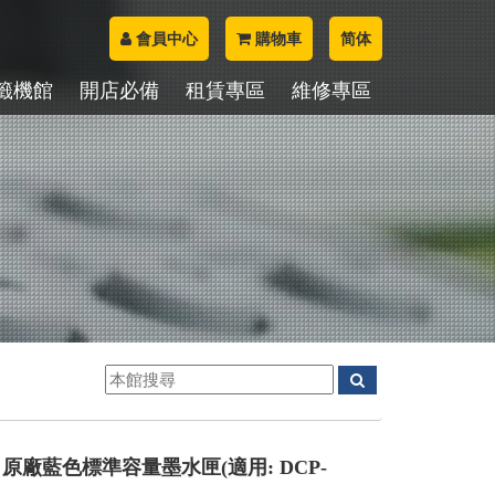
會員中心
購物車
简体
籤機館
開店必備
租賃專區
維修專區
531C 原廠藍色標準容量墨水匣(適用: DCP-